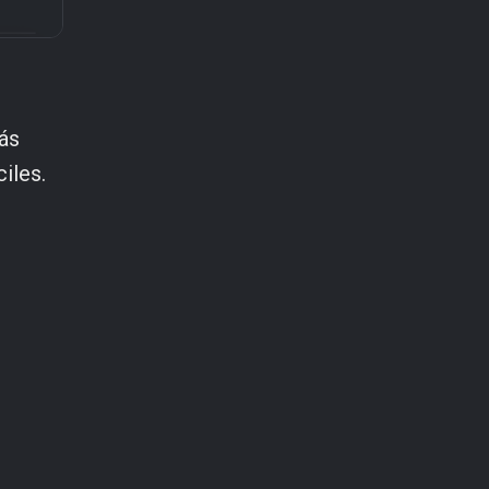
más
iles.