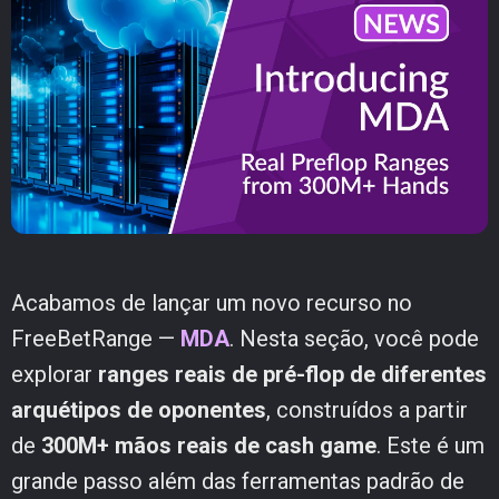
Acabamos de lançar um novo recurso no
FreeBetRange —
MDA
. Nesta seção, você pode
explorar
ranges reais de pré-flop de diferentes
arquétipos de oponentes
, construídos a partir
de
300M+ mãos reais de cash game
. Este é um
grande passo além das ferramentas padrão de