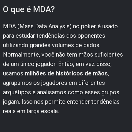
O que é MDA?
MDA (Mass Data Analysis) no poker é usado
para estudar tendências dos oponentes
utilizando grandes volumes de dados.
Normalmente, você não tem mãos suficientes
de um único jogador. Então, em vez disso,
usamos
milhões de históricos de mãos
,
agrupamos os jogadores em diferentes
arquétipos e analisamos como esses grupos
jogam. Isso nos permite entender tendências
reais em larga escala.