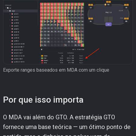
Exporte ranges baseados em MDA com um clique
Por que isso importa
O MDA vai além do GTO. A estratégia GTO
fornece uma base teórica — um ótimo ponto de