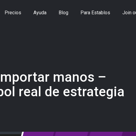
Precios
Ayuda
Blog
Para Establos
Join o
 importar manos –
ol real de estrategia