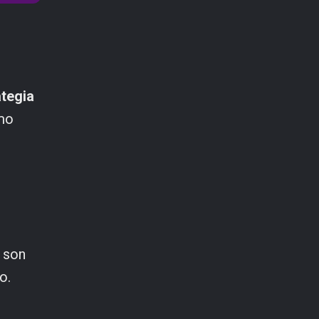
ategia
ómo
 son
o.