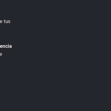
e tus
uencia
e